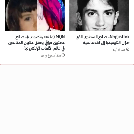
Negusflex.. صانع المحتوى الذي
MQN (مقنعه وتصويب).. صانع
حوّل الكوميديا إلى لغة عالمية
محتوى عراقي يحقق ملايين المتابعين
في عالم الألعاب الإلكترونية
منذ 6 أيام
منذ أسبوع واحد