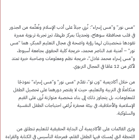
“مس نور” و”مس إسراء”: نُربي جيلاً على أدب الإسلام ونُعلّمه من الجذور
في قلب محافظة سوهاج، وتحديدًا بمركز طهطا، تبرز تجربة تربوية مميزة
تقودها شخصيتان لهما رؤية واضحة في مجال التعليم المبكر، هما “مس
نور” – أمنية عبد الناصر محمد، خريجة كلية الحقوق بجامعة أسيوط،
و”مس إسراء محمد عادل”، خريجة نظم ومعلومات وصاحبة خبرة تمتد
لأكثر من 12 عامًا في المجال التربوي.
من خلال أكاديمية “ون تو”، تقدّم “مس نور” و”مس إسراء” نموذجًا
متكاملًا في التربية والتعليم، حيث لا يقتصر دورهما على تحصيل الطفل
للمعلومات، بل يتجاوز ذلك إلى بناء شخصية متوازنة تُربى على القيم
الإسلامية والأخلاقية، في بيئة محفزة تُراعي احتياجات الطفل النفسية
والسلوكية.
وترى القائمات على الأكاديمية أن البداية الحقيقية للتعليم تنطلق من
اللحظة التي يُمسك فيها الطفل القلم، فمرحلة التأسيس في الكتابة والقراءة