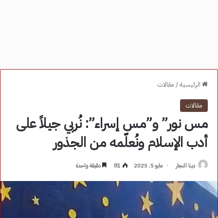
الرئيسية
/
مقالات
مقالات
مس نور” و”مس إسراء”: نُربي جيلاً على
أدب الإسلام ونُعلّمه من الجذور
دينا النجار
مايو 5, 2025
81
دقيقة واحدة