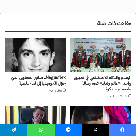
يسبوك
‫X
ماسنجر
واتساب
تيلقرام