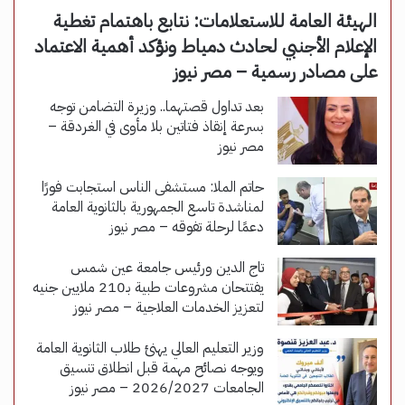
الهيئة العامة للاستعلامات: نتابع باهتمام تغطية
الإعلام الأجنبي لحادث دمياط ونؤكد أهمية الاعتماد
على مصادر رسمية – مصر نيوز
بعد تداول قصتهما.. وزيرة التضامن توجه
بسرعة إنقاذ فتاتين بلا مأوى في الغردقة –
مصر نيوز
حاتم الملا: مستشفى الناس استجابت فورًا
لمناشدة تاسع الجمهورية بالثانوية العامة
دعمًا لرحلة تفوقه – مصر نيوز
تاج الدين ورئيس جامعة عين شمس
يفتتحان مشروعات طبية بـ210 ملايين جنيه
لتعزيز الخدمات العلاجية – مصر نيوز
وزير التعليم العالي يهنئ طلاب الثانوية العامة
ويوجه نصائح مهمة قبل انطلاق تنسيق
الجامعات 2026/2027 – مصر نيوز