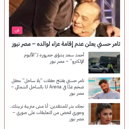
فن
تامر حسني يعلن عدم إقامة عزاء لوالده – مصر نيوز
أحمد سعد يشوّق جمهوره لـ”الألبوم
الإلكترو” – مصر نيوز
تامر حسني يفتتح حفلات “يلا ساحل” بحفل
ضخم غدًا في U Arena بالساحل الشمالي –
مصر نيوز
نجلاء بدر للمنتقدين: أنا مش متربية تربيتك..
وجوزي اتخض من التعليقات على صوري –
مصر نيوز