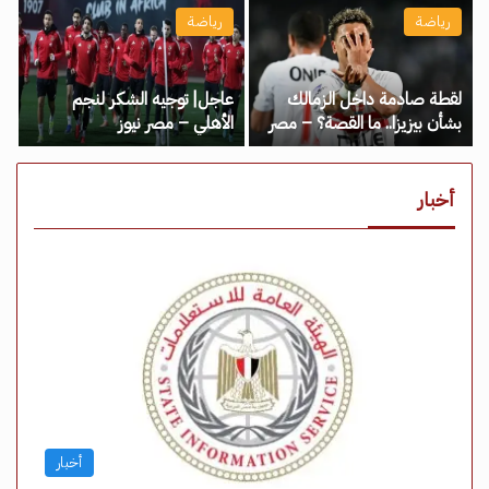
رياضة
رياضة
لقطة صادمة داخل الزمالك
عاجل| توجيه الشكر لنجم
بشأن بيزيزا.. ما القصة؟ – مصر
الأهلي – مصر نيوز
نيوز
أخبار
أخبار