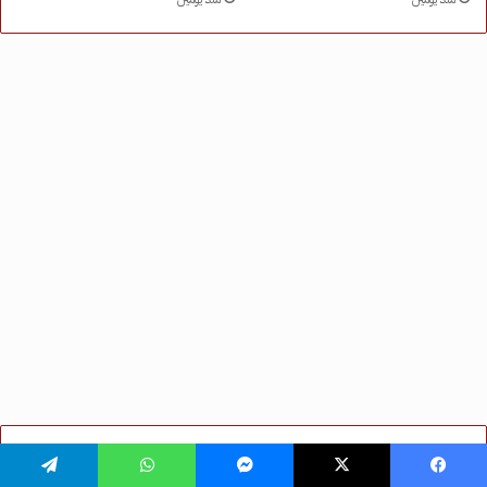
يسبوك
‫X
ماسنجر
واتساب
تيلقرام