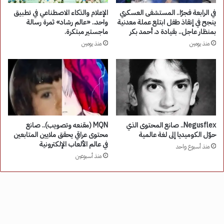
في الرابعة فجرًا.. المستشفى العسكري
الإعلام والذكاء الاصطناعي في تطبيق
ينجح في إنقاذ طفل ابتلع عملة معدنية
واحد.. «عالم رشاد» ثمرة رسالة
بمنظار عاجل.. بقيادة د. أحمد بكر
ماجستير مبتكرة.
منذ يومين
منذ يومين
Negusflex.. صانع المحتوى الذي
MQN (مقنعه وتصويب).. صانع
حوّل الكوميديا إلى لغة عالمية
محتوى عراقي يحقق ملايين المتابعين
في عالم الألعاب الإلكترونية
منذ أسبوع واحد
منذ أسبوعين