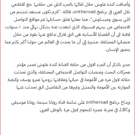
وأضافت كندة علوش خلال لقائها بالجزء الثاني من حلقتها مع الاعلامي
بلال العربي في برنامج ontheroad، قائلة :”لازم تكون مستعد تتشتم من
اللي يسوي وميساوش”، مما جعلها تغلق حساباتها عبر مواقع التواصل
الاجتماعي من بينهم فيسبوك الذي ابتعدت عنه بشكل نهائي منذ ١٠ سنوات،
لافتة الي أن القضايا الأنسانية هي التي لاتزال تدافع عنها بقوة من خلال
منصاتها المختلفة، مشيرة إلي أن ما يحدث في العالم من حولنا أكبر بكثير مما
يتصور الإنسان.
جدير بالذكر أن الجزء الاول من حلقة الفنانة كندة علوش تصدر مؤشر
محركات البحث ومنصات التواصل الاجتماعي المختلفة، والذي تحدثت
خلاله لاول مرة عن الأمومة في حياتها وعلاقتها بزوجها عمرو يوسف وكيفية
الموازنة بين الأمومة والتمثيل وغيرها من التفاصيل التي تحدثت عنها.
ويذاع برنامج ontheroad علي شاشة قناة روتانا سينما، روتانا موسيقي
وLBC، في تجربة مميزة للنجوم لاول مرة بالوطن العربي.