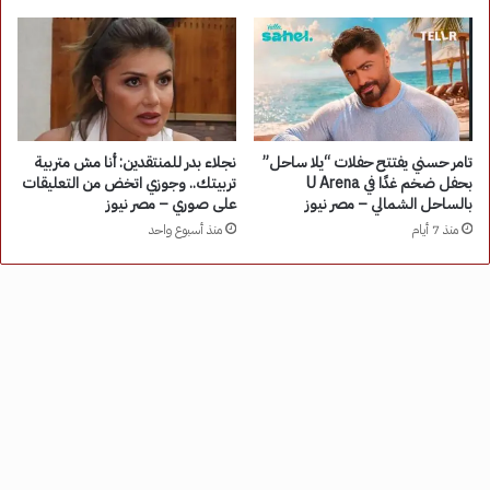
تامر حسني يفتتح حفلات “يلا ساحل”
نجلاء بدر للمنتقدين: أنا مش متربية
بحفل ضخم غدًا في U Arena
تربيتك.. وجوزي اتخض من التعليقات
بالساحل الشمالي – مصر نيوز
على صوري – مصر نيوز
منذ 7 أيام
منذ أسبوع واحد