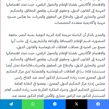
فيسبوك
‫X
ماسنجر
واتساب
تيلقرام