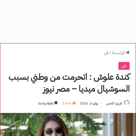
الرئيسية
/
فن
فن
كندة علوش : اتحرمت من وطني بسبب
السوشيال ميديا – مصر نيوز
فريق التحرير
يوليو 6, 2026
3٬460
دقيقة واحدة