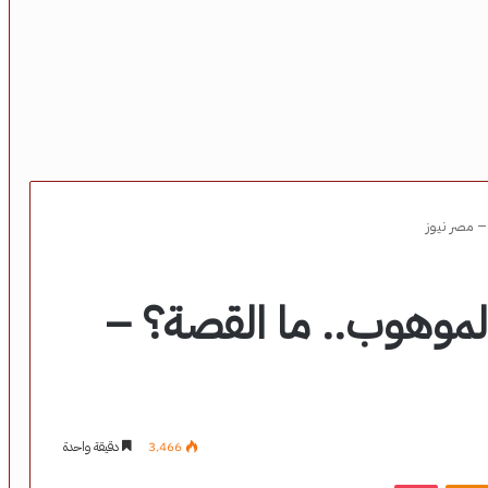
 مصر نيوز
لموهوب.. ما القصة؟ –
3٬466
دقيقة واحدة
‫Pocket
Odnoklassniki