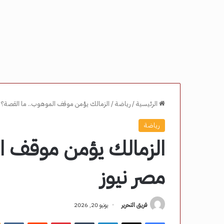
الرئيسية
/
رياضة
/
الزمالك يؤمن موقف الموهوب.. ما القصة؟ –
رياضة
الزمالك يؤمن موقف ا
مصر نيوز
فريق التحرير
يونيو 20, 2026
فيسبوك
‫X
لينكدإن
‏Tumblr
بينتيريست
‏Reddit
‏VKontakte