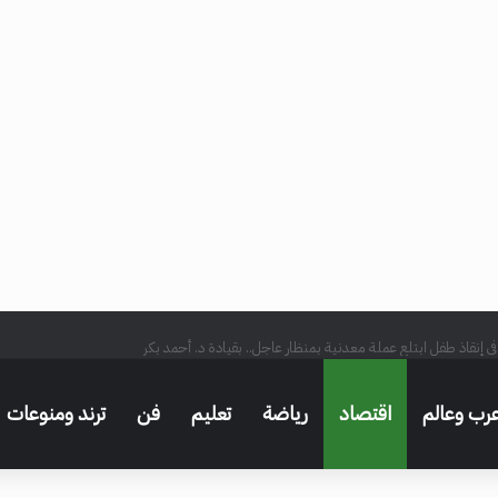
ي إنقاذ طفل ابتلع عملة معدنية بمنظار عاجل.. بقيادة د. أحمد بكر
رب وعالم
اقتصاد
رياضة
تعليم
فن
ترند ومنوعات