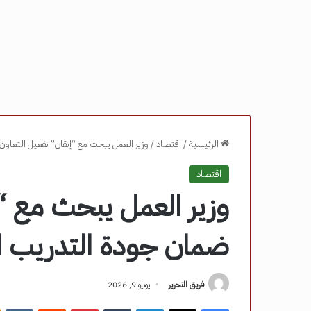
الرئيسية
/
اقتصاد
/
وزير العمل يبحث مع “إتقان” تفعيل التعاون
اقتصاد
وزير العمل يبحث مع “إ
ضمان جودة التدريب ال
فريق التحرير
يونيو 9, 2026
فيسبوك
‫X
لينكدإن
‏Tumblr
بينتيريست
‏Reddit
‏VKontakte