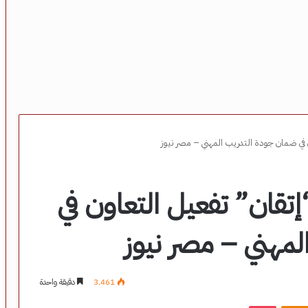
 في ضمان جودة التدريب المهني – مصر نيوز
تقان” تفعيل التعاون في
مهني – مصر نيوز
3٬461
دقيقة واحدة
‫Pocket
Odnoklassniki