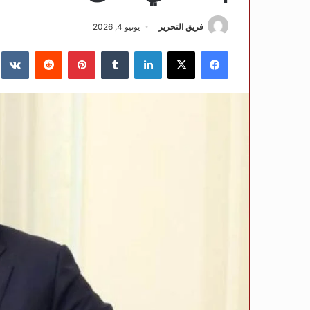
فريق التحرير
يونيو 4, 2026
فيسبوك
‫X
لينكدإن
‏Tumblr
بينتيريست
‏Reddit
‏te