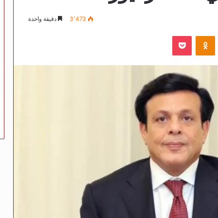
3٬473
دقيقة واحدة
VKontak
Odnoklassniki
‫Pocket