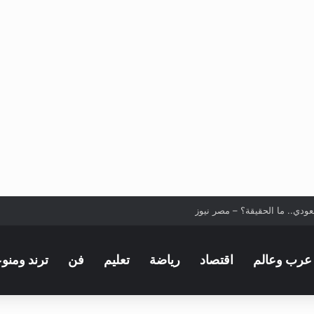
عودي.. ما الحقيقة؟ – مصر نيوز
عرب وعالم
اقتصاد
رياضة
تعليم
فن
ترند ومنو