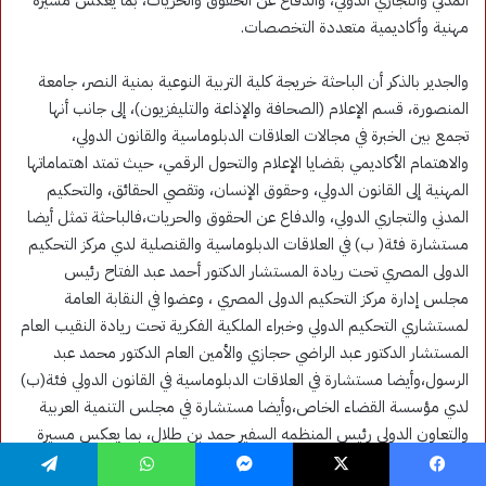
فيسبوك
‫X
ماسنجر
واتساب
تيلقرام