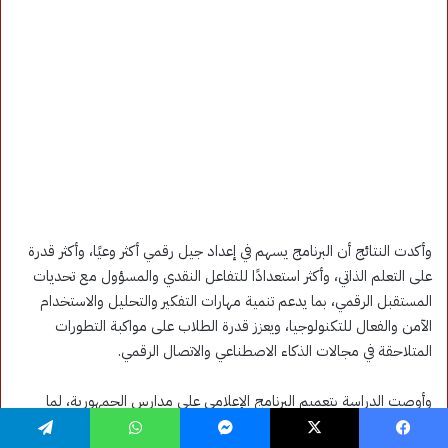
فيسبوك
‫X
ماسنجر
واتساب
تيلقرام