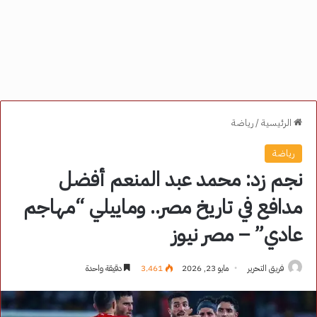
الرئيسية
/
رياضة
رياضة
نجم زد: محمد عبد المنعم أفضل
مدافع في تاريخ مصر.. وماييلي “مهاجم
عادي” – مصر نيوز
فريق التحرير
مايو 23, 2026
3٬461
دقيقة واحدة