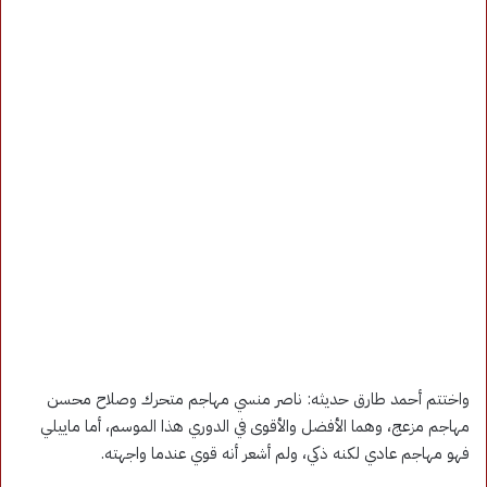
واختتم أحمد طارق حديثه: ناصر منسي مهاجم متحرك وصلاح محسن
مهاجم مزعج، وهما الأفضل والأقوى في الدوري هذا الموسم، أما ماييلي
فهو مهاجم عادي لكنه ذكي، ولم أشعر أنه قوي عندما واجهته.