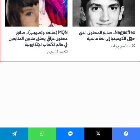
فيسبوك
‫X
ماسنجر
واتساب
تيلقرام