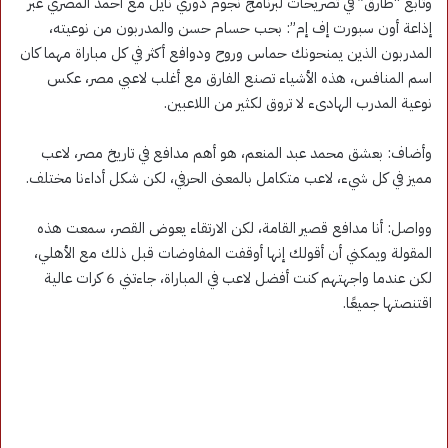
وتابع “طارق” في تصريحات لبرنامج نجوم دوري نايل مع أحمد المصري عبر
إذاعة أون سبورت إف إم”: بحب حسام حسن والمدربون من نوعيته،
المدربون الذين يمنحونك حماس وروح ودوافع أكثر في كل مباراة مهما كان
اسم المنافس، هذه الأشياء تصنع الفارق مع أغلب لاعبي مصر، عكس
نوعية المدرب الهادىء لا تروق لكثير من اللاعبين.
وأضاف: بعشق محمد عبد المنعم، هو أهم مدافع في تاريخ مصر، لاعب
مميز في كل شيء، لاعب متكامل بالمعنى الحرفي، لكن شكل أداءنا مختلف.
وواصل: أنا مدافع قصير القامة، لكن الارتقاء يعوض القصر، سمعت هذه
المقولة ويمكني أن أقولك إنها أوقفت المفاوضات قبل ذلك مع الأهلي،
لكن عندما واجهتهم كنت أفضل لاعب في المباراة، جاءتني 6 كرات عالية
اقتنصتها جميعًا.