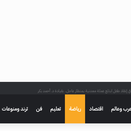
ي إنقاذ طفل ابتلع عملة معدنية بمنظار عاجل.. بقيادة د. أحمد بكر
رب وعالم
اقتصاد
رياضة
تعليم
فن
ترند ومنوعات