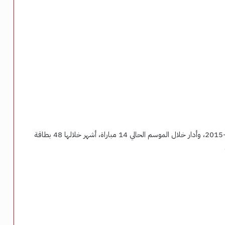
ويقود ستيجمان مباريات الدوري الألماني منذ موسم 2014-2015، وأدار خلال الموسم الحالي 14 مباراة، أشهر خلالها 48 بطاقة