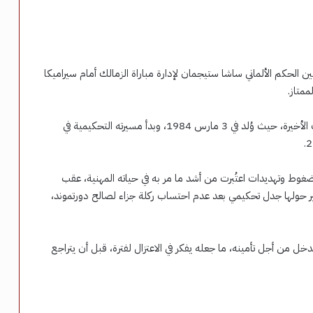
ين الحكم الألماني ساشا ستيجمان لإدارة مباراة الزمالك أمام سيراميكا
ممتاز.
ويُعد ستيجمان أحد أبرز حكام الدوري الألماني خلال السنوات الأخيرة، حيث وُلد في 3 مارس 1984، وبدأ مسيرته التحكيمية في
ة في عام 2023، عندما تعرض لضغوط وتهديدات اعتُبرت من أشد ما مر به في حياته المهنية، عقب
 أثير حولها جدل تحكيمي بعد عدم احتساب ركلة جزاء لصالح دورتموند،
من أجل تأمينه، ما جعله يفكر في الاعتزال لفترة، قبل أن يتراجع