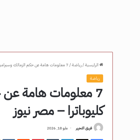
الرئيسية
/
رياضة
/
7 معلومات هامة عن حكم الزمالك وسيراميكا كليوباترا – مصر نيوز
رياضة
7 معلومات هامة عن ح
كليوباترا – مصر نيوز
فريق التحرير
مايو 18, 2026
فيسبوك
‫X
لينكدإن
‏Tumblr
بينتيريست
‏Reddit
‏VKontakte