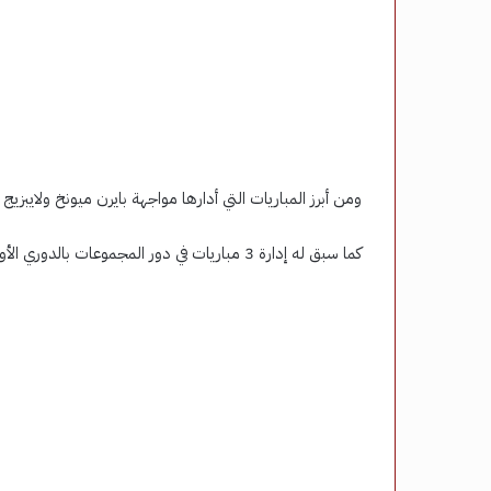
ومن أبرز المباريات التي أدارها مواجهة بايرن ميونخ ولايبزي
كما سبق له إدارة 3 مباريات في دور المجموعات بالدوري الأوروبي، إلى جانب مباراة في بطولة دوري المؤتمر الأوروبي.