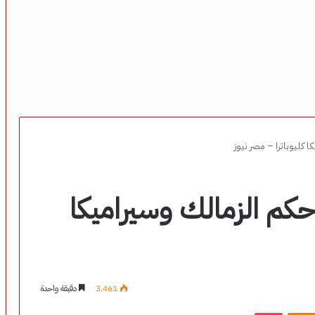
كم الزمالك وسيراميكا
3٬461
دقيقة واحدة
‫Pocket
Odnoklassniki