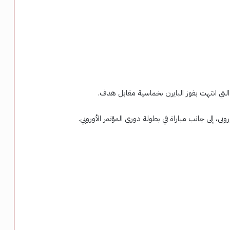
ج التي انتهت بفوز البايرن بخماسية مقابل هدف.