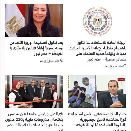
الهيئة العامة للاستعلامات: نتابع
بعد تداول قصتهما.. وزيرة التضامن
باهتمام تغطية الإعلام الأجنبي لحادث
توجه بسرعة إنقاذ فتاتين بلا مأوى في
دمياط ونؤكد أهمية الاعتماد على
الغردقة – مصر نيوز
مصادر رسمية – مصر نيوز
منذ أسبوع واحد
منذ أسبوع واحد
حاتم الملا: مستشفى الناس استجابت
تاج الدين ورئيس جامعة عين شمس
فورًا لمناشدة تاسع الجمهورية
يفتتحان مشروعات طبية بـ210 ملايين
بالثانوية العامة دعمًا لرحلة تفوقه –
جنيه لتعزيز الخدمات العلاجية – مصر
مصر نيوز
نيوز