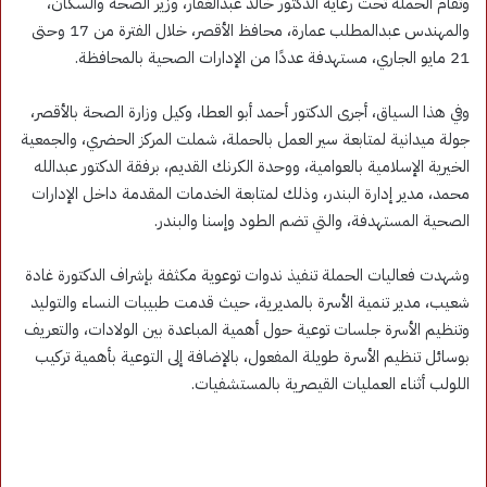
وتقام الحملة تحت رعاية الدكتور خالد عبدالغفار، وزير الصحة والسكان،
والمهندس عبدالمطلب عمارة، محافظ الأقصر، خلال الفترة من 17 وحتى
21 مايو الجاري، مستهدفة عددًا من الإدارات الصحية بالمحافظة.
وفي هذا السياق، أجرى الدكتور أحمد أبو العطا، وكيل وزارة الصحة بالأقصر،
جولة ميدانية لمتابعة سير العمل بالحملة، شملت المركز الحضري، والجمعية
الخيرية الإسلامية بالعوامية، ووحدة الكرنك القديم، برفقة الدكتور عبدالله
محمد، مدير إدارة البندر، وذلك لمتابعة الخدمات المقدمة داخل الإدارات
الصحية المستهدفة، والتي تضم الطود وإسنا والبندر.
وشهدت فعاليات الحملة تنفيذ ندوات توعوية مكثفة بإشراف الدكتورة غادة
شعيب، مدير تنمية الأسرة بالمديرية، حيث قدمت طبيبات النساء والتوليد
وتنظيم الأسرة جلسات توعية حول أهمية المباعدة بين الولادات، والتعريف
بوسائل تنظيم الأسرة طويلة المفعول، بالإضافة إلى التوعية بأهمية تركيب
اللولب أثناء العمليات القيصرية بالمستشفيات.