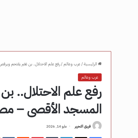
الرئيسية
/
عرب وعالم
/
رفع علم الاحتلال.. بن غفير يقتحم ويرق
عرب وعالم
رفع علم الاحتلال.. بن
المسجد الأقصى – مصر 
فريق التحرير
مايو 14, 2026
فيسبوك
‫X
لينكدإن
‏Tumblr
بينتيريست
‏Reddit
‏VKontakte