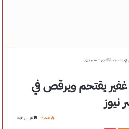
ص في المسجد الأقصى – مصر نيوز
 غفير يقتحم ويرقص في
نيوز
3٬460
أقل من دقيقة
‫Pocket
Odnoklassniki