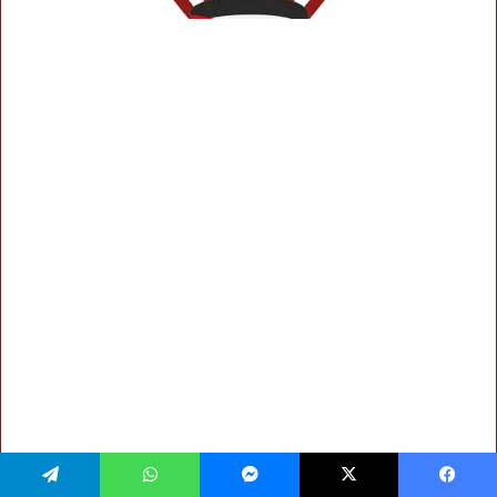
فيسبوك
‫X
ماسنجر
واتساب
تيلقرام