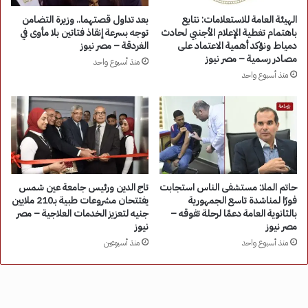
الهيئة العامة للاستعلامات: نتابع
بعد تداول قصتهما.. وزيرة التضامن
باهتمام تغطية الإعلام الأجنبي لحادث
توجه بسرعة إنقاذ فتاتين بلا مأوى في
دمياط ونؤكد أهمية الاعتماد على
الغردقة – مصر نيوز
مصادر رسمية – مصر نيوز
منذ أسبوع واحد
منذ أسبوع واحد
حاتم الملا: مستشفى الناس استجابت
تاج الدين ورئيس جامعة عين شمس
فورًا لمناشدة تاسع الجمهورية
يفتتحان مشروعات طبية بـ210 ملايين
بالثانوية العامة دعمًا لرحلة تفوقه –
جنيه لتعزيز الخدمات العلاجية – مصر
مصر نيوز
نيوز
منذ أسبوع واحد
منذ أسبوعين