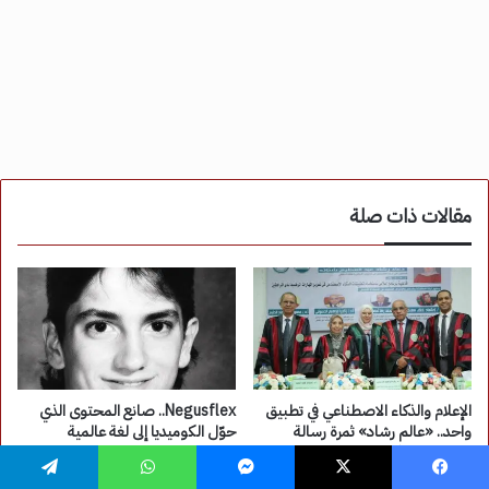
فيسبوك
‫X
ماسنجر
واتساب
تيلقرام