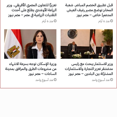
قبل تطبيق الخصم المباشر.. شعبة
تعزيزًا للتعاون المصري الأفريقي.. وزير
المخابز توضح مصير رغيف العيش
الزراعة الأوغندي يطلع على أحدث
المدعم| خاص – مصر نيوز
التقنيات الزراعية في مصر – مصر نيوز
منذ 6 أيام
منذ 6 أيام
وزير الاستثمار يبحث مع رئيس
وزيرة الإسكان توجه بسرعة الانتهاء
مدغشقر تعزيز التجارة والاستثمارات
من مشروعات الطرق والمرافق بمدينة
المشتركة بين البلدين – مصر نيوز
السادات – مصر نيوز
منذ أسبوع واحد
منذ أسبوع واحد