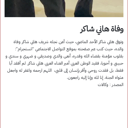
وفاة هاني شاكر
وتوفى هاني شاكر الأحد الماضي، حيث أعن نجله شريف هاني شاكر وفاة
والده، حيث كتب عبر صفحته بموقع التواصل الاجتماعي “انستجرام”:
بقلوب مؤمنة بقضاء الله وقدره، أنعى والدي وصديقي و ضهري و سندي و
حبيبي و أخويا، فقيد الوطن العربي أمير الغناء العربي هاني شاكر. لم أفقد أبا
فقط، بل فقدت روحي وأقربإنسان إلى قلبي، اللهم ارحمه واغفر له واجعل
مثواه الجنة. إنا لله وإنا إليه راجعون.
المصدر : وكالات