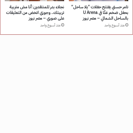
تامر حسني يفتتح حفلات “يلا ساحل”
نجلاء بدر للمنتقدين: أنا مش متربية
بحفل ضخم غدًا في U Arena
تربيتك.. وجوزي اتخض من التعليقات
بالساحل الشمالي – مصر نيوز
على صوري – مصر نيوز
منذ أسبوع واحد
منذ أسبوع واحد