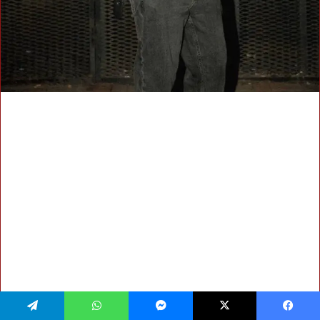
فيسبوك
‫X
ماسنجر
واتساب
تيلقرام