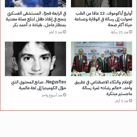
أوليغ أباكوموف.. 12 عامًا من الطب
في الرابعة فجرًا.. المستشفى العسكري
تحولت إلى رسالة في الوقاية وصناعة
ينجح في إنقاذ طفل ابتلع عملة معدنية
حياة أكثر صحة
بمنظار عاجل.. بقيادة د. أحمد بكر
منذ 21 ساعة
منذ 3 أيام
الإعلام والذكاء الاصطناعي في تطبيق
Negusflex.. صانع المحتوى الذي
واحد.. «عالم رشاد» ثمرة رسالة
حوّل الكوميديا إلى لغة عالمية
ماجستير مبتكرة.
منذ أسبوع واحد
منذ 3 أيام