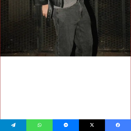
يسبوك
‫X
ماسنجر
واتساب
تيلقرام