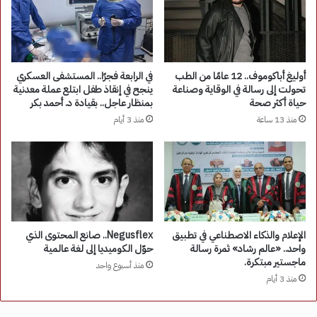
أوليغ أباكوموف.. 12 عامًا من الطب
في الرابعة فجرًا.. المستشفى العسكري
تحولت إلى رسالة في الوقاية وصناعة
ينجح في إنقاذ طفل ابتلع عملة معدنية
حياة أكثر صحة
بمنظار عاجل.. بقيادة د. أحمد بكر
منذ 13 ساعة
منذ 3 أيام
الإعلام والذكاء الاصطناعي في تطبيق
Negusflex.. صانع المحتوى الذي
واحد.. «عالم رشاد» ثمرة رسالة
حوّل الكوميديا إلى لغة عالمية
ماجستير مبتكرة.
منذ أسبوع واحد
منذ 3 أيام