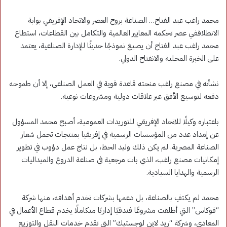
محمد راغب عبد الفتاح… الصناعة بروح العصر والاتحاد الإفريقي بوابة
الانطلاقفي عصر تحكمه المعايير العالمية والتكامل بين القطاعات، استطاع
محمد راغب عبد الفتاح أن يصيغ نموذجًا حديثًا للإدارة الصناعية، يعتمد
على الخبرة المحلية والانفتاح الدولي.
نشأته في مصنع راغب منحته قاعدة قوية في العمل الصناعي، إلا أن طموحه
دفعه لتوسيع الأفق عبر علاقات دولية ومشروعات نوعية.
باعتباره وكيلًا للاتحاد الإفريقي للتوريدات العمومية، أصبح محمد المسؤول
عن إمداد عدد من المؤسسات الرسمية في إفريقيا بمنتجات تحمل شعار
الصناعة المصرية. لم يكن ذلك وليد الحظ، بل نتاج عمل دؤوب في تطوير
إمكانيات مصنع راغب، الذي بات مرجعية في صناعة الدروع والميداليات
الرسمية والهدايا السيادية.
محمد لم يكتفِ بالصناعة، بل دعمها بشركات تخدم أهدافه، منها شركة
“فوكاس” التي أطلقت مشروعًا فندقيًا إداريًا متكاملًا يخدم قطاع الأعمال في
المعادي، وشركة “ريد لاين لوجستيك” التي تقدم خدمات النقل والتوزيع