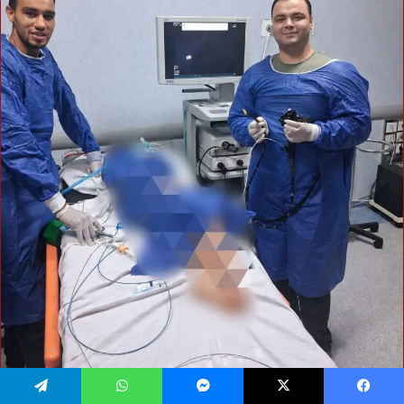
يسبوك
‫X
ماسنجر
واتساب
تيلقرام