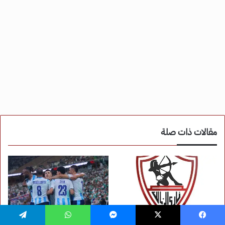
يسبوك
‫X
ماسنجر
واتساب
تيلقرام