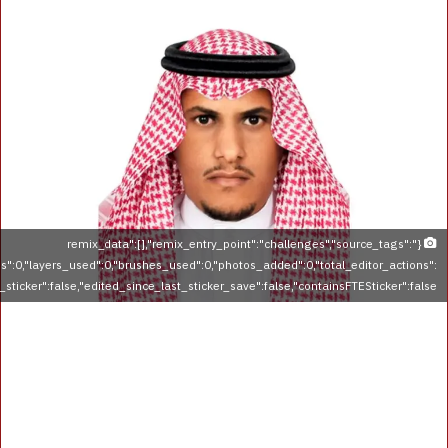
{"remix_data":[],"remix_entry_point":"challenges","source_tags":
ns":0,"layers_used":0,"brushes_used":0,"photos_added":0,"total_editor_actions":
is_sticker":false,"edited_since_last_sticker_save":false,"containsFTESticker":false}