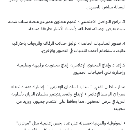
الرسالة مباشرة للجمهور.
3. برامج التواصل الاجتماعي:- تقديم محتوى مميز عبر منصة سناب شات،
حيث يعرض يومياته، تغطياته، وأحدث الأخبار بطريقة ممتعة.
4. تصوير المناسبات الخاصة:- توثيق حفلات الزفاف والزيجات باحترافية
عالية، باستخدام أحدث التقنيات في التصوير والإخراج.
5. إعداد وإنتاج المحتوى الإعلامي:- إنتاج محتويات ترفيهية وتعليمية
وإخبارية تلبي احتياجات الجمهور.
يمتاز سلطان الذيابي ” سناب السلطان الإعلامي ” بإمتيازاة عديدة تجعله
مميزا في الوسط الإعلامي• الإبداع والتجديد:يتميز سلطان الذيابي بأسلوبه
الفريد في عرض المحتوى، مما يحافظ على اهتمام جمهوره ويزيد من
شعبيته.
• الموثوقية والمهنية:حصوله على عدة رخص إعلامية مثل “موثوق”