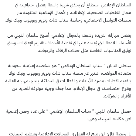
السلطان الإعلامي استطاع أن يحقق شهرة واسعة بفضل احترافيته في
مجال التغطيات الصحفية، الإعلانات، والأعمال الإعلامية المتنوعة عبر
منصات التواصل الاجتماعي، وخاصة سناب شات وتويتر ويوتيوب وتيك توك.
بفضل مهاراته الفريدة وشغفه بالمجال الإعلامي، أصبح سلطان الذيابي من
الأسماء اللامعة التي يُعتمد عليها في تغطية الأحداث، تقديم الإعلانات، وحتى
توثيق المناسبات الخاصة مثل حفلات الزفاف والزيجات.
سلطان الذيابي ” سناب السلطان الإعلامي ” هو شخصية إعلامية سعودية
متعددة المواهب، اشتهر عبر منصة سناب شات وتويتر ويوتيوب وتيك توك
بتقديم تغطيات مميزة للأحداث والفعاليات في المملكة. يتميز بمهنيته العالية
وتنوع اختصاصاته في مجال الإعلام، مما جعله وجهة موثوقة للعديد من
الأفراد والشركات.
حصل سلطان الذيابي ” سناب السلطان الإعلامي ” على عدة رخص إعلامية
تعزز مكانته المهنية، وهي:
1. رخصة فال: التي تتيح له العمل في المجالات الإعلامية وتنظيم الحملات