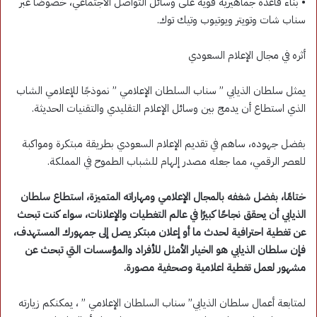
• بناء قاعدة جماهيرية قوية على وسائل التواصل الاجتماعي، خصوصًا عبر
سناب شات وتويتر ويوتيوب وتيك توك.
أثره في مجال الإعلام السعودي
يمثل سلطان الذيابي ” سناب السلطان الإعلامي ” نموذجًا للإعلامي الشاب
الذي استطاع أن يدمج بين وسائل الإعلام التقليدي والتقنيات الحديثة.
بفضل جهوده، ساهم في تقديم الإعلام السعودي بطريقة مبتكرة ومواكبة
للعصر الرقمي، مما جعله مصدر إلهام للشباب الطموح في المملكة.
ختامًا، بفضل شغفه بالمجال الإعلامي ومهاراته المتميزة، استطاع سلطان
الذيابي أن يحقق نجاحًا كبيرًا في عالم التغطيات والإعلانات، سواء كنت تبحث
عن تغطية احترافية لحدث ما أو إعلان مبتكر يصل إلى جمهورك المستهدف،
فإن سلطان الذيابي هو الخيار الأمثل للأفراد والمؤسسات التي تبحث عن
مشهور لعمل تغطية اعلامية وصحفية مصورة.
لمتابعة أعمال سلطان الذيابي” سناب السلطان الإعلامي ” ، يمكنكم زيارته