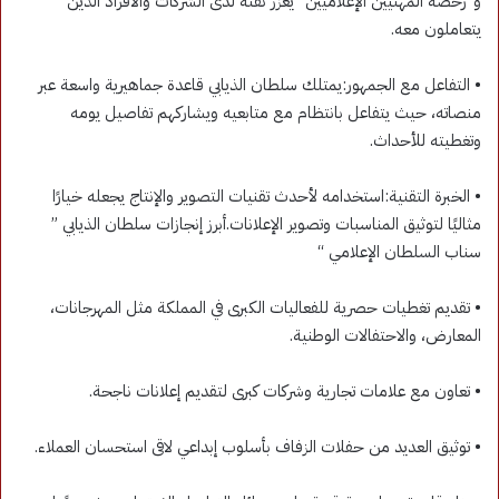
و”رخصة المهنيين الإعلاميين” يعزز ثقته لدى الشركات والأفراد الذين
يتعاملون معه.
• التفاعل مع الجمهور:يمتلك سلطان الذيابي قاعدة جماهيرية واسعة عبر
منصاته، حيث يتفاعل بانتظام مع متابعيه ويشاركهم تفاصيل يومه
وتغطيته للأحداث.
• الخبرة التقنية:استخدامه لأحدث تقنيات التصوير والإنتاج يجعله خيارًا
مثاليًا لتوثيق المناسبات وتصوير الإعلانات.أبرز إنجازات سلطان الذيابي ”
سناب السلطان الإعلامي “
• تقديم تغطيات حصرية للفعاليات الكبرى في المملكة مثل المهرجانات،
المعارض، والاحتفالات الوطنية.
• تعاون مع علامات تجارية وشركات كبرى لتقديم إعلانات ناجحة.
• توثيق العديد من حفلات الزفاف بأسلوب إبداعي لاقى استحسان العملاء.