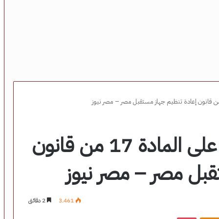
تشريعية النواب توافق على المادة 17 من قانون
قبل مصر – مصر نيوز
3٬461
2 دقائق
‫Pocket
Odnoklassniki