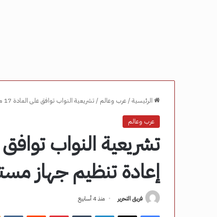
الرئيسية
/
عرب وعالم
/
تشريعية النواب توافق على المادة 17 من قانون إعادة تنظيم جهاز مستقبل مصر – مصر نيوز
عرب وعالم
إعادة تنظيم جهاز مست
فريق التحرير
منذ 4 أسابيع
فيسبوك
‫X
لينكدإن
‏Tumblr
بينتيريست
‏Reddit
‏VKontakte