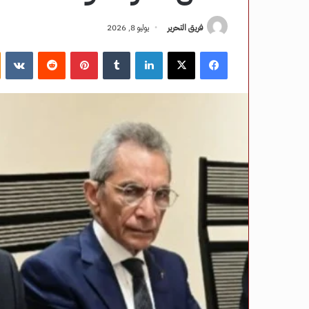
فريق التحرير
يوليو 8, 2026
فيسبوك
‫X
لينكدإن
‏Tumblr
بينتيريست
‏Reddit
‏VKontakte