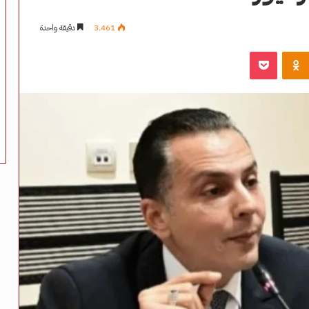
3٬461
دقيقة واحدة
‫Pocket
Odnoklassniki