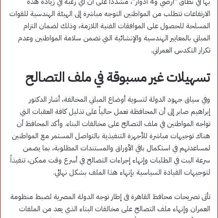
بها في نطاق “أرضي و4 أدوار”، مشدداً على أن أي رغبة في زيادة هذه
الارتفاعات تتطلب من المواطنين التوجه مباشرة إلى الهيئة الهندسية للقوات
المسلحة للحصول على الموافقات الفنية اللازمة، وذلك لضمان التزام
المباني بالمعايير الهندسية والإنشائية التي تضمن سلامة المواطنين وعدم
تكرار التكدس العمراني.
​تسهيلات غير مسبوقة في ملف التصالح
​وفي سياق جهود الدولة لتسوية أوضاع المباني المخالفة، أشار الدكتور
إبراهيم صابر إلى أن المحافظة تعمل حالياً على تذليل كافة العقبات التي
تواجه المواطنين في ملف التصالح على مخالفات البناء. وأكد المحافظ أن
هناك توجيهات مباشرة للأجهزة التنفيذية بالتواصل المستمر مع المواطنين
لمساعدتهم في استكمال باقي الأوراق والمستندات المطلوبة، بما يضمن
سرعة البت في الطلبات وإنهاء إجراءات التصالح في أسرع وقت ممكن، تنفيذاً
لتوجيهات القيادة السياسية بإنهاء هذا الملف بشكل نهائي.
​تأتى تصريحات محافظ القاهرة فى إطار توجه الدولة المصرية لضبط منظومة
العمران وإنهاء ملف التصالح على مخالفات البناء الذي يعد من الملفات