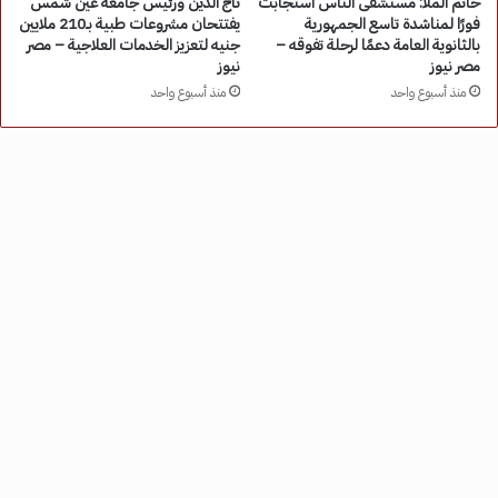
حاتم الملا: مستشفى الناس استجابت
تاج الدين ورئيس جامعة عين شمس
فورًا لمناشدة تاسع الجمهورية
يفتتحان مشروعات طبية بـ210 ملايين
بالثانوية العامة دعمًا لرحلة تفوقه –
جنيه لتعزيز الخدمات العلاجية – مصر
مصر نيوز
نيوز
منذ أسبوع واحد
منذ أسبوع واحد