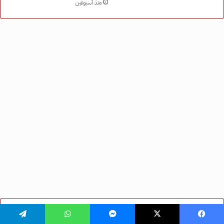
فيسبوك
‫X
ماسنجر
واتساب
تيلقرام