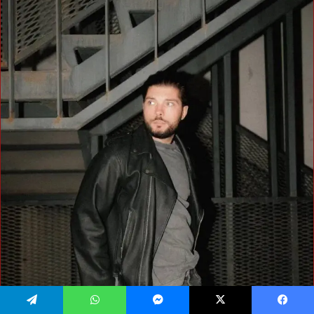
فيسبوك
‫X
ماسنجر
واتساب
تيلقرام