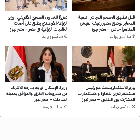
قبل تطبيق الخصم المباشر.. شعبة
تعزيزًا للتعاون المصري الأفريقي.. وزير
المخابز توضح مصير رغيف العيش
الزراعة الأوغندي يطلع على أحدث
المدعم| خاص – مصر نيوز
التقنيات الزراعية في مصر – مصر نيوز
منذ أسبوع واحد
منذ أسبوع واحد
وزير الاستثمار يبحث مع رئيس
وزيرة الإسكان توجه بسرعة الانتهاء
مدغشقر تعزيز التجارة والاستثمارات
من مشروعات الطرق والمرافق بمدينة
المشتركة بين البلدين – مصر نيوز
السادات – مصر نيوز
منذ أسبوع واحد
منذ أسبوع واحد