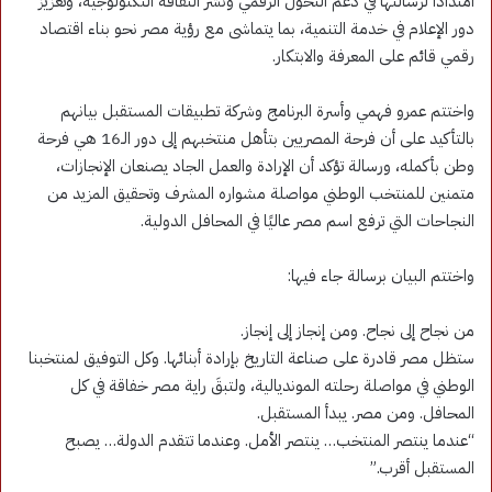
امتدادًا لرسالتها في دعم التحول الرقمي ونشر الثقافة التكنولوجية، وتعزيز
دور الإعلام في خدمة التنمية، بما يتماشى مع رؤية مصر نحو بناء اقتصاد
رقمي قائم على المعرفة والابتكار.
واختتم عمرو فهمي وأسرة البرنامج وشركة تطبيقات المستقبل بيانهم
بالتأكيد على أن فرحة المصريين بتأهل منتخبهم إلى دور الـ16 هي فرحة
وطن بأكمله، ورسالة تؤكد أن الإرادة والعمل الجاد يصنعان الإنجازات،
متمنين للمنتخب الوطني مواصلة مشواره المشرف وتحقيق المزيد من
النجاحات التي ترفع اسم مصر عاليًا في المحافل الدولية.
واختتم البيان برسالة جاء فيها:
من نجاح إلى نجاح. ومن إنجاز إلى إنجاز.
ستظل مصر قادرة على صناعة التاريخ بإرادة أبنائها. وكل التوفيق لمنتخبنا
الوطني في مواصلة رحلته المونديالية، ولتبقَ راية مصر خفاقة في كل
المحافل. ومن مصر. يبدأ المستقبل.
“عندما ينتصر المنتخب… ينتصر الأمل. وعندما تتقدم الدولة… يصبح
المستقبل أقرب.”