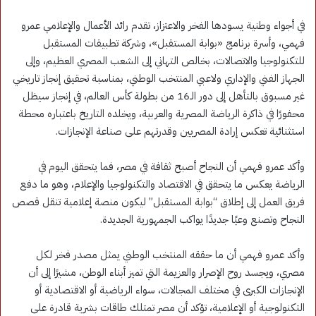
في أجواء وطنية يسودها الفخر والاعتزاز، تقدم رائد الأعمال والإعلامي عمرو
فهمي، وأسرة برنامج «بوابة المستقبل»، وشركة تطبيقات المستقبل
للتكنولوجيا والاتصالات، بخالص التهاني إلى الشعب المصري العظيم، وإلى
الجهاز الفني والإداري ولاعبي المنتخب الوطني، بمناسبة تحقيق إنجاز تاريخي
غير مسبوق بالتأهل إلى دور الـ16 من بطولة كأس العالم، في إنجاز سيظل
محفورًا في ذاكرة الرياضة المصرية والعربية، ويخلده التاريخ باعتباره محطة
استثنائية تعكس إرادة المصريين وقدرتهم على صناعة الإنجازات.
وأكد عمرو فهمي أن النجاح أصبح ثقافة في مصر، فما يتحقق اليوم في
الرياضة يعكس ما يتحقق في الاقتصاد والتكنولوجيا والإعلام، وهو ما دفع
فريق العمل إلى إطلاق “بوابة المستقبل” ليكون منصة إعلامية تنقل قصص
النجاح وتصنع وعيًا جديدًا يواكب الجمهورية الجديدة.
وأكد عمرو فهمي أن ما حققه المنتخب الوطني يمثل مصدر فخر لكل
مصري، ويجسد روح الإصرار والعزيمة التي تميز أبناء الوطن، مشيرًا إلى أن
الإنجازات الكبرى في مختلف المجالات، سواء الرياضية أو الاقتصادية أو
التكنولوجية أو الإعلامية، تؤكد أن مصر تمتلك طاقات بشرية قادرة على