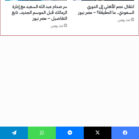
فيسبوك
‫X
ماسنجر
واتساب
تيلقرام