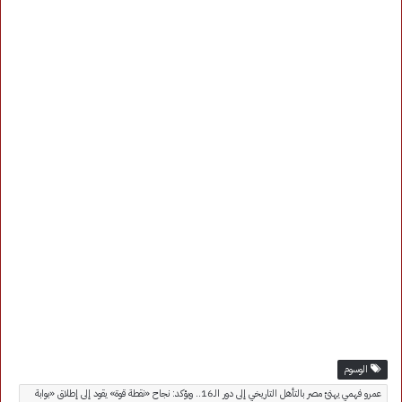
الوسوم
عمرو فهمي يهنئ مصر بالتأهل التاريخي إلى دور الـ16.. ويؤكد: نجاح «نقطة قوة» يقود إلى إطلاق «بوابة