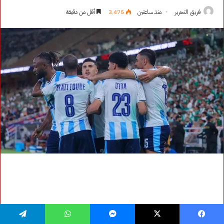
فيسبوك
‫X
ماسنجر
واتساب
تيلقرام