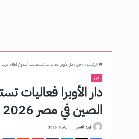
الرئيسية
/
فن
/
دار الأوبرا فعاليات تستضيف أسبوع أفلام غرب الصين في مصر
فن
دار الأوبرا فعاليات ت
الصين في مصر 2026 – مصر نيوز
فريق التحرير
يوليو 3, 2026
فيسبوك
‫X
لينكدإن
‏Tumblr
بينتيريست
‏Reddit
‏VKontakte