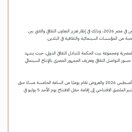
تستضيف دار الأوبرا المصرية فعاليات أسبوع أفلام غرب الصين في مصر 2026، وذلك في إطار تعزيز التعاون الثقافي والفني بين
بة من المؤسسات السينمائية والثقافية في البلدين.
المصرية ومجموعة بيت الحكمة للتبادل الثقافي الدولي، حيث يشهد
ر التواصل الثقافي وتعريف الجمهور المصري بالإنتاج السينمائي
ومن المقرر أن تُقام العروض خلال الفترة من 5 يوليو إلى 8 أغسطس 2026 والعروض تقام يوميًا من الساعة الخامسة مساءً حتى
التاسعة مساءً وذلك بمركز الإبداع الفني في دار الأوبرا، بينما يشير الملصق الافتتاحي إلى إقامة حفل الافتتاح يوم الأحد 5 يوليو في