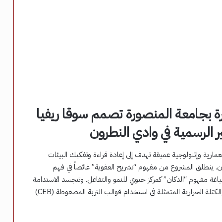
رة بجامعة المنصورة تصمم سوقا ريفيا
ر الرسمية في وادي النطرون
عمارية وإثنولوجية عميقة تهدف إلى إعادة قراءة وتفكيك البيئات
رون. ينطلق المشروع من مفهوم “تشريح العفوية” غائصاً في فهم
غة مفهوم “الدكان” كمركز حيوي للنمو والتفاعل. وتتجسد الاستدامة
فيه عبر حلول بيئية متكاملة، مثل أنظمة التهوية الطبيعية والكتلة الحرارية المتمثلة في استخدام قوالب التربة المضغوطة (CEB)