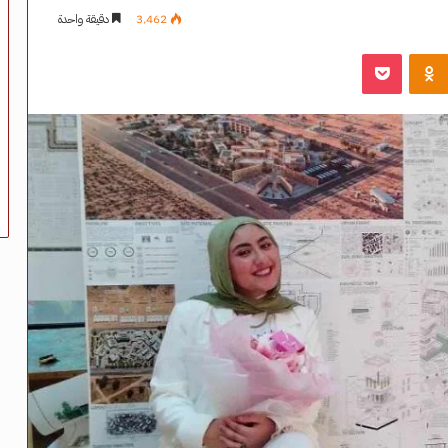
3٬462
دقيقة واحدة
‫Pocket
Odnoklassniki