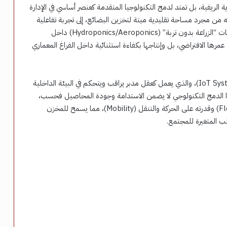
 الريفية، بل تمتد لدمج التكنولوجيا المتقدمة كعنصر أساسي في الإدارة
ه من مجرد مساحة تقليدية ميتة لتخزين البضائع، إلى تجربة تفاعلية
وديناميكية تربط الزائر بدورة حياة المنتج. حيث تم دمج تقنيات “الزراعة بدون تربة” (Hydroponics/Aeroponics) داخل
مرها الافتراضي، بل وإنتاجها بكفاءة استثنائية داخل الفراغ المعماري
هذه المنظومة مدعومة بالكامل بنظام إنترنت الأشياء (IoT System)، والذي يعمل كعقل مدبر يراقب ويتحكم في البيئة الداخلية
ا الدمج التكنولوجي لا يضمن الاستدامة وجودة المحاصيل فحسب،
بل يعزز بشكل أساسي من مرونة الفراغ المعماري (Flexibility) وقدرته على الحركة والتنقل (Mobility)، مما يسمح للمخزن
ب المتغيرة للمجتمع.