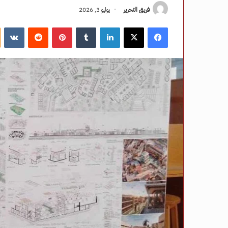
فريق التحرير
يوليو 3, 2026
فيسبوك
‫X
لينكدإن
‏Tumblr
بينتيريست
‏Reddit
‏VKontakte