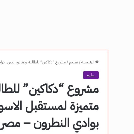
الرئيسية
/
تعليم
/
مشروع “دكاكين” للطالبة وعد نور الدين.. درا
تعليم
مشروع “دكاكين” للطالب
متميزة لمستقبل الاسوا
بوادي النطرون – مصر ن