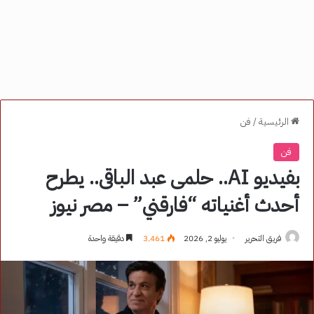
الرئيسية
/
فن
فن
بفيديو AI.. حلمى عبد الباقى.. يطرح
أحدث أغنياته “فارقني” – مصر نيوز
فريق التحرير
يوليو 2, 2026
3٬461
دقيقة واحدة