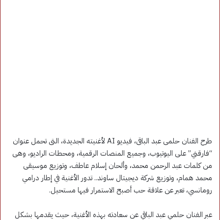
طرح الفنان حلمى عبد الباقى، فيديو AI لأغنيته الجديدة، التى تحمل عنوان
“فارقني” على اليوتيوب، وجميع المنصات الرقمية، ومحطات الراديو، وهى
من كلمات عبد الرحمن محمد، وألحان إسلام عاطف، وتوزيع موسيقى
محمد همام، وتوزيع شركة ديجيتال ساوند.. تدور الأغنية في إطار درامي
رومانسي، تعبر عن علاقة حب أصبح الاستمرار فيها مستحيل.
عبر الفنان حلمي عبد الباقي عن سعادته بهذه الأغنية، حيث يقدمها بشكل