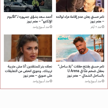
تامر حسني يعلن عدم إقامة عزاء لوالده
أحمد سعد يشوّق جمهوره لـ”الألبوم
– مصر نيوز
الإلكترو” – مصر نيوز
منذ 7 أيام
منذ أسبوع واحد
تامر حسني يفتتح حفلات “يلا ساحل”
نجلاء بدر للمنتقدين: أنا مش متربية
بحفل ضخم غدًا في U Arena
تربيتك.. وجوزي اتخض من التعليقات
بالساحل الشمالي – مصر نيوز
على صوري – مصر نيوز
منذ أسبوع واحد
منذ أسبوع واحد