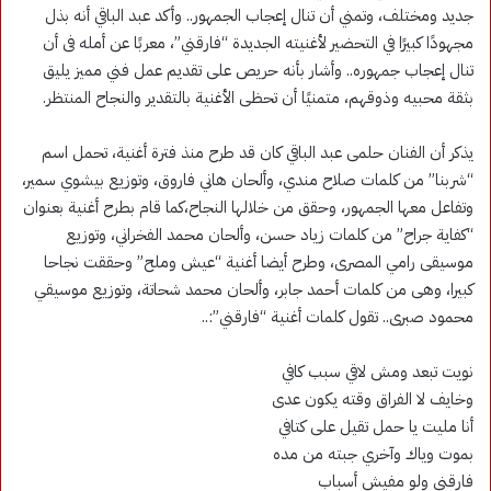
جديد ومختلف، وتمني أن تنال إعجاب الجمهور.. وأكد عبد الباقي أنه بذل
مجهودًا كبيرًا في التحضير لأغنيته الجديدة “فارقني”، معربًا عن أمله فى أن
تنال إعجاب جمهوره.. وأشار بأنه حريص على تقديم عمل فني مميز يليق
بثقة محبيه وذوقهم، متمنيًا أن تحظى الأغنية بالتقدير والنجاح المنتظر.
يذكر أن الفنان حلمى عبد الباقي كان قد طرح منذ فترة أغنية، تحمل اسم
“شربنا” من كلمات صلاح مندي، وألحان هاني فاروق، وتوزيع بيشوي سمير،
وتفاعل معها الجمهور، وحقق من خلالها النجاح،كما قام بطرح أغنية بعنوان
“كفاية جراح” من كلمات زياد حسن، وألحان محمد الفخراني، وتوزيع
موسيقى رامي المصرى، وطرح أيضا أغنية “عيش وملح” وحققت نجاحا
كبيرا، وهى من كلمات أحمد جابر، وألحان محمد شحاتة، وتوزيع موسيقي
محمود صبرى.. تقول كلمات أغنية “فارقني”:..
نويت تبعد ومش لاقي سبب كافي
وخايف لا الفراق وقته يكون عدى
أنا مليت يا حمل تقيل على كتافي
بموت وياك وآخري جبته من مده
فارقني ولو مفيش أسباب