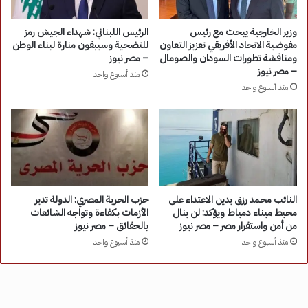
وزير الخارجية يبحث مع رئيس
الرئيس اللبناني: شهداء الجيش رمز
مفوضية الاتحاد الأفريقي تعزيز التعاون
للتضحية وسيبقون منارة لبناء الوطن
ومناقشة تطورات السودان والصومال
– مصر نيوز
– مصر نيوز
منذ أسبوع واحد
منذ أسبوع واحد
النائب محمد رزق يدين الاعتداء على
حزب الحرية المصري: الدولة تدير
محيط ميناء دمياط ويؤكد: لن ينال
الأزمات بكفاءة وتواجه الشائعات
من أمن واستقرار مصر – مصر نيوز
بالحقائق – مصر نيوز
منذ أسبوع واحد
منذ أسبوع واحد