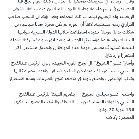
وقال ” زيدان” في تصريحات صحفية له اليوم إن ذلك اليوم نجح فيه
المصريون في رسم ملحمة وطنية بالنزول للمياديين ضد جماعة الاخوان
الإرهابية ولم ترهبهم تهديدات تلك الجماعة وهذا يؤكد ان الشعب صاحب
القرار في رسم مستقبله. لافتاً أن الثورة لم تكن مجرد حدثا سياسيا؛ بل
شكلت بداية مرحلة جديدة استطاعت خلالها الدولة المصرية مواجهة
التحديات واستعادة مؤسساتها الوطنية، والانطلاق نحو تنفيذ رؤية شاملة
للتنمية تستهدف تحسين جودة حياة المواطنين وتحقيق مستقبل أكثر
استقرارًا وازدهارًا.
وأشار” عضو ” الشيوخ” الى نجاح الثورة المجيدة وتولي الرئيس عبدالفتاح
السيسي ، لتبدأ مرحلة جديدة من البناء والاستقرار وتعود لمصر مكانتها
وثقلها الإقليمي ، وتصبح دولة في منطقة تموج بالصراعات وعدم الاستقرار.
واختتم “عضو مجلس الشيوخ “، بتقديم التهنئة للرئيس عبدالفتاح
السيسي والقوات المسلحة، ورجال الشرطة، والشعب المصري، بالذكرى
الـ13 لثورة 30 يونيو.
المصدر : وكالات