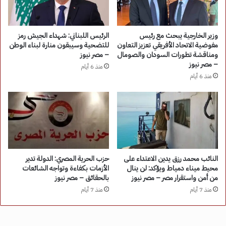
وزير الخارجية يبحث مع رئيس
الرئيس اللبناني: شهداء الجيش رمز
مفوضية الاتحاد الأفريقي تعزيز التعاون
للتضحية وسيبقون منارة لبناء الوطن
ومناقشة تطورات السودان والصومال
– مصر نيوز
– مصر نيوز
منذ 6 أيام
منذ 6 أيام
النائب محمد رزق يدين الاعتداء على
حزب الحرية المصري: الدولة تدير
محيط ميناء دمياط ويؤكد: لن ينال
الأزمات بكفاءة وتواجه الشائعات
من أمن واستقرار مصر – مصر نيوز
بالحقائق – مصر نيوز
منذ 7 أيام
منذ 7 أيام