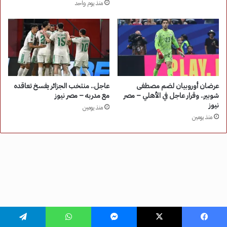
فيسبوك
‫X
ماسنجر
واتساب
تيلقرام