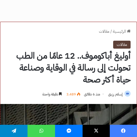
فيسبوك
‫X
ماسنجر
واتساب
تيلقرام