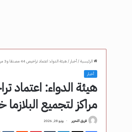
الرئيسية
/
أخبار
/
هيئة الدواء: اعتماد تراخيص 44 مصنعًا و3 مراكز لتجميع البلازما خلال شهرين – مصر نيوز
أخبار
مراكز لتجميع البلازما
فريق التحرير
يونيو 28, 2026
فيسبوك
‫X
لينكدإن
‏Tumblr
بينتيريست
‏Reddit
‏VKontakte