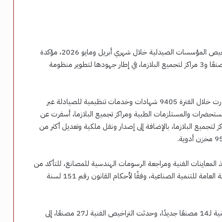
أعلنت هيئة الدواء المصرية أبرز إنجازات الإدارة المركزية لتراخيص المؤسسات الصيدلية خلال شهري أبريل ومايو 2026، مؤكدة
تنفيذ أكثر من 2000 إجراء ترخيصي، واعتماد تراخيص 44 مصنعًا و3 مراكز لتجميع البلازما، في إطار جهودها لتطوير منظومة
وأوضحت الهيئة، في بيان، أن الإدارة المركزية للتراخيص أصدرت خلال الفترة 9405 شهادات وخدمات تنظيمية للصيادلة عبر
50 معاينة فنية لمصانع المستحضرات والمستلزمات الطبية ومراكز تجميع البلازما، أسفرت عن
تحديث واعتماد تراخيص لـ44 مصنعًا، واعتماد 3 مراكز لتجميع البلازما، بالإضافة إلى إصدار ونقل ملكية وتعديل أكثر من
ذ المعاينات الفنية ومراجعة الرسومات الهندسية للمصانع، للتأكد من
الالتزام باشتراطات التصنيع الجيد (GMP)، بالتعاون مع الهيئة العامة للتنمية الصناعية، وفقًا لأحكام القانون رقم 151 لسنة
وخلال شهري أبريل ومايو، أصدرت الهيئة تراخيص تشغيل فنية لـ14 مصنعًا جديدًا، وحدثت التراخيص الفنية لـ27 مصنعًا، إلى