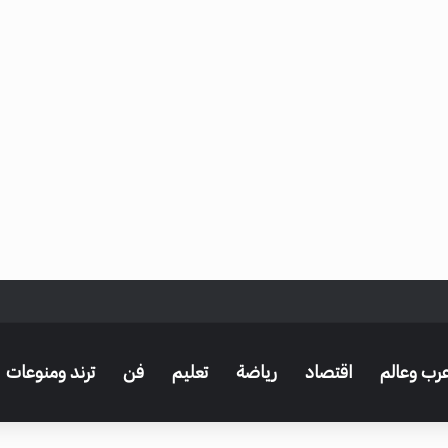
الك – مصر نيوز
رب وعالم
اقتصاد
رياضة
تعليم
فن
ترند ومنوعات