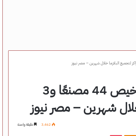
هيئة الدواء: اعتماد تراخيص 44 مصنعًا و3
 خلال شهرين – مصر نيوز
3٬462
دقيقة واحدة
‫Pocket
Odnoklassniki