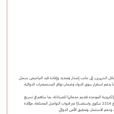
ط استيرادية للأدوية خلال الشهرين، إلى جانب إصدار وتجديد وإعادة قيد التراخيص بسجل
 يدعم استقرار سوق الدواء وضمان توافر المستحضرات الدوائية.
كترونية الموحدة تقديم خدماتها للصيادلة، بما ساهم في تسريع
إجراءات إصدار الشهادات والتراخيص، فيما تعاملت الهيئة مع 2214 شكوى واستفسارًا عبر قنوات التواصل المختلفة، مؤكدة
ودعم الاستثمار، وتحقيق الأمن الدوائي.