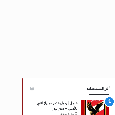
أخر المستجدات
عاجل| رحيل عضو بجهاز الفني
للأهلي – مصر نيوز
منذ 5 ساعات