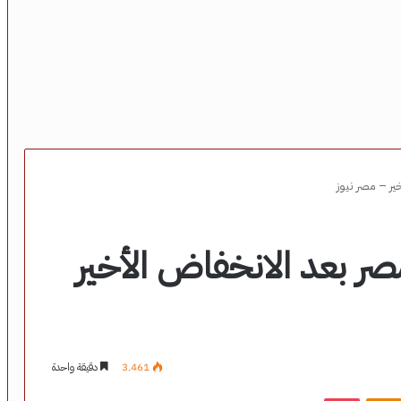
ير – مصر نيوز
صر بعد الانخفاض الأخير
3٬461
دقيقة واحدة
‫Pocket
Odnoklassniki