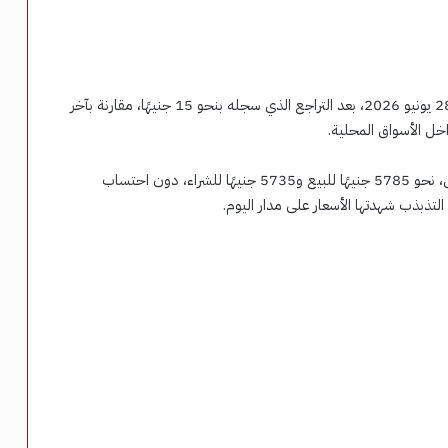
استقر سعر الذهب خلال التعاملات المسائية اليوم السبت 28 يونيو 2026، بعد التراجع الذي سجله بنحو 15 جنيهًا، مقارنة بآخر
ل الأسواق المحلية.
وسجل سعر جرام الذهب عيار 21، الأكثر تداولًا بين المواطنين، نحو 5785 جنيهًا للبيع و5735 جنيهًا للشراء، دون احتساب
لتذبذب شهدتها الأسعار على مدار اليوم.