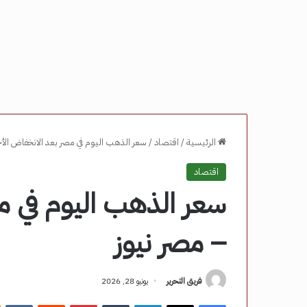
الرئيسية
/
اقتصاد
/
سعر الذهب اليوم في مصر بعد الانخفاض الأخ
اقتصاد
سعر الذهب اليوم في م
– مصر نيوز
فريق التحرير
يونيو 28, 2026
فيسبوك
‫X
لينكدإن
‏Tumblr
بينتيريست
‏Reddit
‏VKontakte