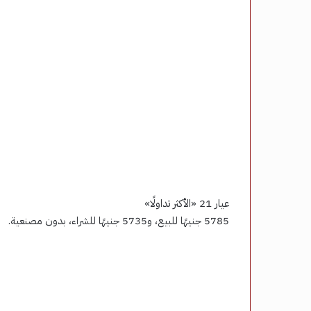
عيار 21 «الأكثر تداولًا»
5785 جنيهًا للبيع، و5735 جنيهًا للشراء، بدون مصنعية.