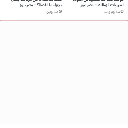
لتدريبات الزمالك – مصر نيوز
بيزيزا.. ما القصة؟ – مصر نيوز
منذ يوم واحد
منذ يومين