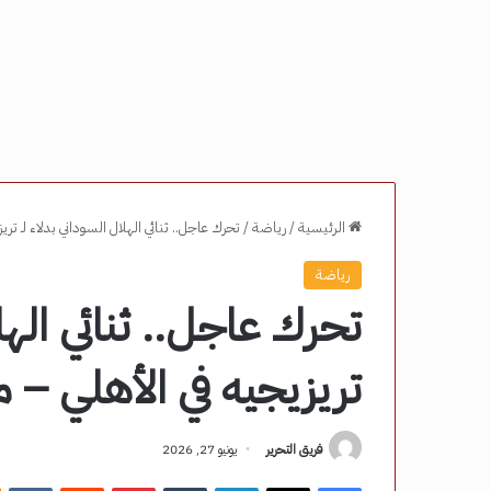
الرئيسية
/
رياضة
/
تحرك عاجل.. ثنائي الهلال السوداني بدلاء لـ تر
رياضة
تحرك عاجل.. ثنائي الهلا
تريزيجيه في الأهلي – م
فريق التحرير
يونيو 27, 2026
فيسبوك
‫X
لينكدإن
‏Tumblr
بينتيريست
‏Reddit
‏VKontakte