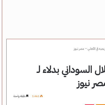
يزيجيه في الأهلي – مصر نيوز
ل السوداني بدلاء لـ
صر نيوز
3٬462
دقيقة واحدة
‫Pocket
Odnoklassniki