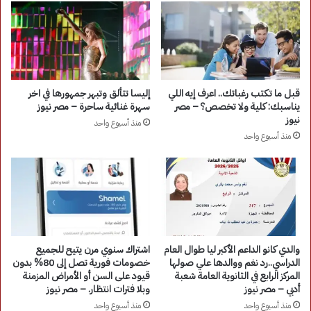
قبل ما تكتب رغباتك.. اعرف إيه اللي
إليسا تتألق وتبهر جمهورها في اخر
يناسبك: كلية ولا تخصص؟ – مصر
سهرة غنائية ساحرة – مصر نيوز
نيوز
منذ أسبوع واحد
منذ أسبوع واحد
والدي كانو الداعم الأكبر ليا طوال العام
اشتراك سنوي مرن يتيح للجميع
الدراسي..رد نغم ووالدها علي صولها
خصومات فورية تصل إلى 80% بدون
المركز الرابع في الثانوية العامة شعبة
قيود على السن أو الأمراض المزمنة
أدبي – مصر نيوز
وبلا فترات انتظار. – مصر نيوز
منذ أسبوع واحد
منذ أسبوع واحد