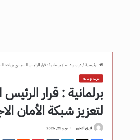
الرئيسية
/
عرب وعالم
/
برلمانية : قرار الرئيس السيسي بزيادة ا
عرب وعالم
برلمانية : قرار الرئيس
لتعزيز شبكة الأمان الا
فريق التحرير
يونيو 25, 2026
فيسبوك
‫X
لينكدإن
‏Tumblr
بينتيريست
‏Reddit
‏VKontakte