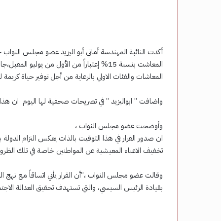
أكدت النائبة المهندسة أماني أبو اليزيد عضو مجلس النواب ح
المعاشت بنسبة 15% إعتباراً من الأول من يول
المعاشات والفئات الاولي بالرعاية من أجل توفير حياة كريمة ل
واضافت ” ابواليزيد ” في تصريحات صحفية لها اليوم ان هذا ا
وأوضحت عضو مجلس النواب ،
ان صدور القرار في هذا التوقيت بالذات يعكس التزام الدولة 
تخفيف الاعباء المعيشية عن المواطنين خاصة في تلك الظروف
وقالت عضو مجلس النواب ،”أن القرار يأتي اتساقاً مع نهج الد
بقيادة الرئيس السيسي، والتي تستهدف تحقيق العدالة الاجتماع