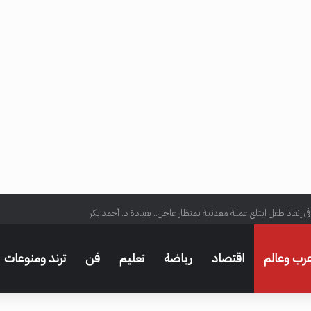
ي إنقاذ طفل ابتلع عملة معدنية بمنظار عاجل.. بقيادة د. أحمد بكر
رب وعالم
اقتصاد
رياضة
تعليم
فن
ترند ومنوعات