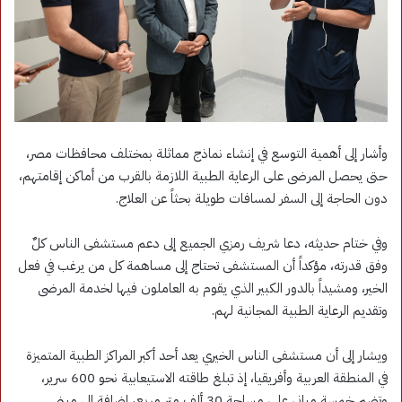
وأشار إلى أهمية التوسع في إنشاء نماذج مماثلة بمختلف محافظات مصر،
حتى يحصل المرضى على الرعاية الطبية اللازمة بالقرب من أماكن إقامتهم،
دون الحاجة إلى السفر لمسافات طويلة بحثاً عن العلاج.
وفي ختام حديثه، دعا شريف رمزي الجميع إلى دعم مستشفى الناس كلٌ
وفق قدرته، مؤكداً أن المستشفى تحتاج إلى مساهمة كل من يرغب في فعل
الخير، ومشيداً بالدور الكبير الذي يقوم به العاملون فيها لخدمة المرضى
وتقديم الرعاية الطبية المجانية لهم.
ويشار إلى أن مستشفى الناس الخيري يعد أحد أكبر المراكز الطبية المتميزة
في المنطقة العربية وأفريقيا، إذ تبلغ طاقته الاستيعابية نحو 600 سرير،
وتضم خمسة مباني على مساحة 30 ألف متر مربع، إضافة إلى مبنى