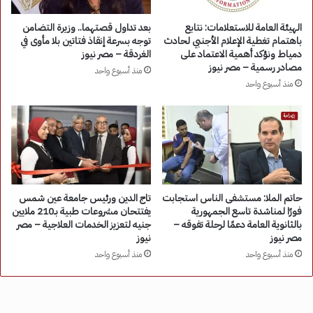
الهيئة العامة للاستعلامات: نتابع
بعد تداول قصتهما.. وزيرة التضامن
باهتمام تغطية الإعلام الأجنبي لحادث
توجه بسرعة إنقاذ فتاتين بلا مأوى في
دمياط ونؤكد أهمية الاعتماد على
الغردقة – مصر نيوز
مصادر رسمية – مصر نيوز
منذ أسبوع واحد
منذ أسبوع واحد
حاتم الملا: مستشفى الناس استجابت
تاج الدين ورئيس جامعة عين شمس
فورًا لمناشدة تاسع الجمهورية
يفتتحان مشروعات طبية بـ210 ملايين
بالثانوية العامة دعمًا لرحلة تفوقه –
جنيه لتعزيز الخدمات العلاجية – مصر
مصر نيوز
نيوز
منذ أسبوع واحد
منذ أسبوع واحد