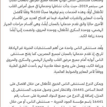
من سبتمبر 2019، حيث بدأت نشاطها وخدماتها في مبنى أمراض القلب
للأطفال أولًا، وهذه الخدمات يتم توفيرها مجانًا 100% وفقًا لأفضل
وأحدث المعايير والتقنيات العالمية، فيما تم افتتاح العديد من الأقسام
الأخرى حاليًا والتي تقدم خدماتها بالمجان أيضًا، وهي أقسام جراحات الجهاز
الهضمي، ووحدة السكري للأطفال، ووحدة الحروق، وانضمت إليها أيضًا
وحدة زراعة الكبد.
وتُعد مستشفى الناس واحدة من أهم المستشفيات الخيرية غير الهادفة
للربح، إذ تقدم خدماتها بالمجان لجميع المصريين، كما يفتح مستشفى
الناس أبوابه أمام جميع مرضى القلب والجهاز الهضمي والسكري والحروق
وزراعة الكبد، ويعمل على وضع خطة علاجية لهم بأحدث الطرق الطبية
ووفقاً لآخر المعايير والضوابط العالمية.
ويمكن التبرع لمستشفى الناس الخيري للأطفال من خلال الاتصال على
الخط الساخن 16441، والانتظار لحين وصول مندوب المستشفى إلى
المنزل، إضافة إلى التبرع من جميع البنوك المصرية على حساب رقم
16441 باسم مؤسسة الجود الخيرية – مستشفى الناس، أو من خلال