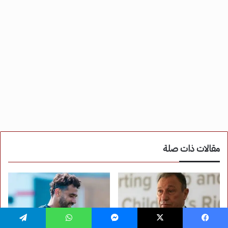
فيسبوك
‫X
ماسنجر
واتساب
تيلقرام