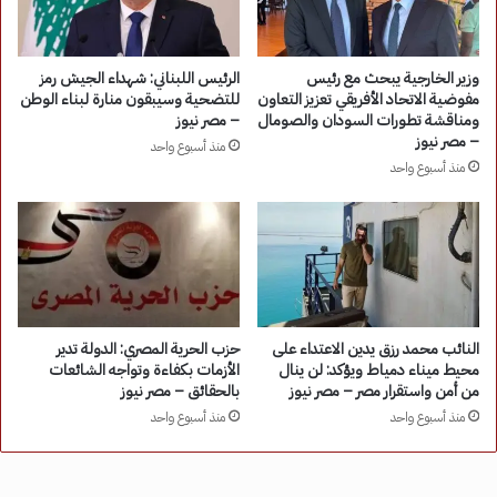
وزير الخارجية يبحث مع رئيس
الرئيس اللبناني: شهداء الجيش رمز
مفوضية الاتحاد الأفريقي تعزيز التعاون
للتضحية وسيبقون منارة لبناء الوطن
ومناقشة تطورات السودان والصومال
– مصر نيوز
– مصر نيوز
منذ أسبوع واحد
منذ أسبوع واحد
النائب محمد رزق يدين الاعتداء على
حزب الحرية المصري: الدولة تدير
محيط ميناء دمياط ويؤكد: لن ينال
الأزمات بكفاءة وتواجه الشائعات
من أمن واستقرار مصر – مصر نيوز
بالحقائق – مصر نيوز
منذ أسبوع واحد
منذ أسبوع واحد