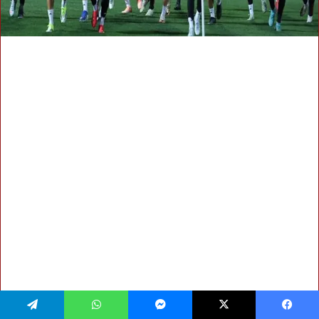
فيسبوك
‫X
ماسنجر
واتساب
تيلقرام