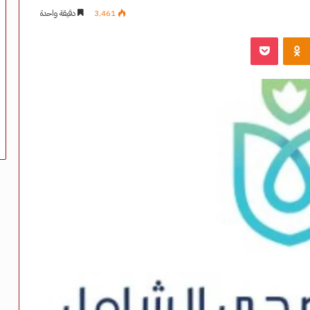
3٬461
دقيقة واحدة
‫Pocket
Odnoklassniki