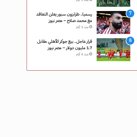
رسميا.. طرابزون سبور يعلن التعاقد
مع محمد صلاح – مصر نيوز
منذ 3 أيام
قرار عاجل.. بيع جوكر الأهلي مقابل
1.7 مليون دولار – مصر نيوز
منذ 4 أيام