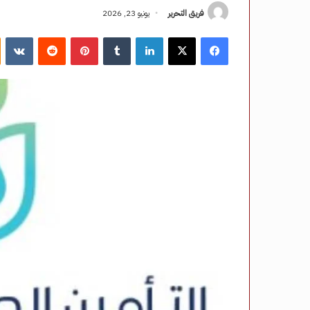
فريق التحرير
يونيو 23, 2026
فيسبوك
‫X
لينكدإن
‏Tumblr
بينتيريست
‏Reddit
‏VKontakte