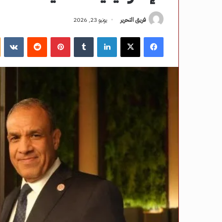
فريق التحرير
يونيو 23, 2026
فيسبوك
‫X
لينكدإن
‏Tumblr
بينتيريست
‏Reddit
‏VKontakte