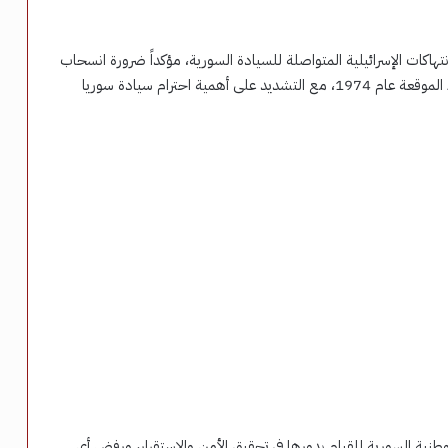
تهاكات الإسرائيلية المتواصلة للسيادة السورية، مؤكداً ضرورة انسحاب
إسرائيل من الأراضي السورية والالتزام باتفاقية فض الاشتباك الموقعة عام 1974، مع التشديد على أهمية احترام سيادة سوريا
نية السورية للقيام بدورها في تحقيق الأمن والاستقرار، ورفض أي