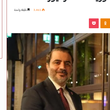
3٬461
دقيقة واحدة
‫Pocket
Odnoklassniki