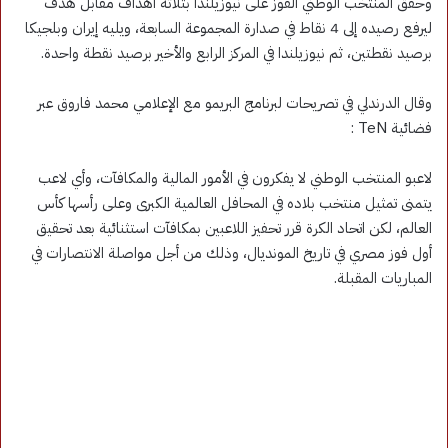
وحقق المنتخب الوطني الفوز على نيوزيلندا بثلاثة أهداف مقابل هدف
ليرفع رصيده إلى 4 نقاط في صدارة المجموعة السابعة، ويليه إيران وبلجيكا
برصيد نقطتين، ثم نيوزيلندا في المركز الرابع والأخير برصيد نقطة واحدة.
وقال الدرندلي في تصريحات لبرنامج البريمو مع الإعلامي محمد فاروق عبر
فضائية TeN :
لاعبو المنتخب الوطني لا يفكرون في الأمور المالية والمكافآت، وأي لاعب
يتمنى تمثيل منتخب بلاده في المحافل العالمية الكبرى وعلى رأسها كأس
العالم، لكن اتحاد الكرة قرر تحفيز اللاعبين بمكافآت استثنائية بعد تحقيق
أول فوز مصري في تاريخ المونديال، وذلك من أجل مواصلة الانتصارات في
المباريات المقبلة.