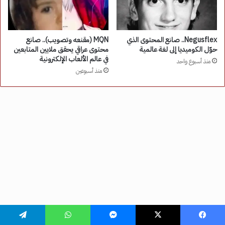
فيسبوك
‫X
ماسنجر
واتساب
تيلقرام