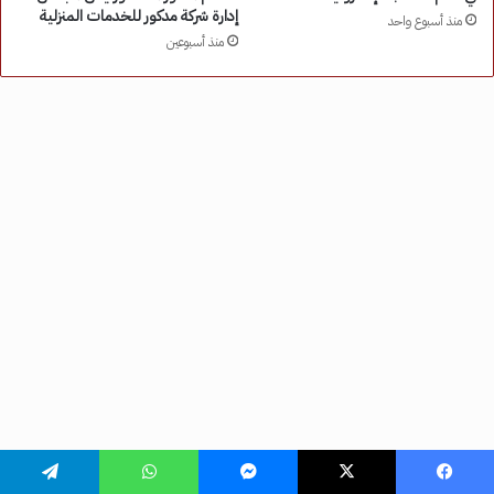
فيسبوك
‫X
ماسنجر
واتساب
تيلقرام