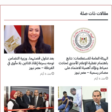
مقالات ذات صلة
الهيئة العامة للاستعلامات: نتابع
بعد تداول قصتهما.. وزيرة التضامن
باهتمام تغطية الإعلام الأجنبي لحادث
توجه بسرعة إنقاذ فتاتين بلا مأوى في
دمياط ونؤكد أهمية الاعتماد على
الغردقة – مصر نيوز
مصادر رسمية – مصر نيوز
منذ 6 أيام
منذ 6 أيام