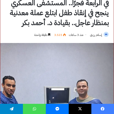
فيسبوك
‫X
ماسنجر
واتساب
تيلقرام