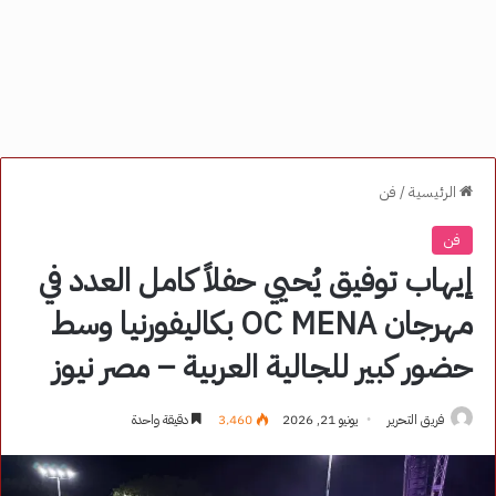
الرئيسية
/
فن
فن
إيهاب توفيق يُحيي حفلاً كامل العدد في
مهرجان OC MENA بكاليفورنيا وسط
حضور كبير للجالية العربية – مصر نيوز
فريق التحرير
يونيو 21, 2026
3٬460
دقيقة واحدة