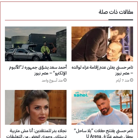
مقالات ذات صلة
تامر حسني يعلن عدم إقامة عزاء لوالده
أحمد سعد يشوّق جمهوره لـ”الألبوم
– مصر نيوز
الإلكترو” – مصر نيوز
منذ 7 أيام
منذ أسبوع واحد
تامر حسني يفتتح حفلات “يلا ساحل”
نجلاء بدر للمنتقدين: أنا مش متربية
بحفل ضخم غدًا في U Arena
تربيتك.. وجوزي اتخض من التعليقات