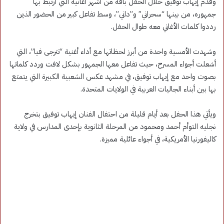
وقدم إيهاب توفيق خلال الحفل باقة من أشهر أغانيه التي ارتبط بها
جمهوره، من بينها “سحراني” و”داني”، وسط تفاعل كبير من الحضور الذين
رددوا كلمات الأغاني معه طوال الحفل.
وشهدت الأمسية واحدة من أبرز لحظاتها مع أداء أغنية “تترجى فيا”، التي
أشعلت أجواء المسرح، حيث تفاعل معها الجمهور بشكل لافت وردد كلماتها
بصوت واحد مع إيهاب توفيق، في مشهد عكس الشعبية الكبيرة التي يتمتع
بها بين أبناء الجاليات العربية في الولايات المتحدة.
ويأتي هذا الحفل بعد أيام قليلة من احتفال الفنان إيهاب توفيق بتخرج
نجليه التوأم أحمد ومحمود من المرحلة الثانوية بإحدى المدارس في ولاية
كاليفورنيا الأمريكية، في أجواء عائلية مميزة.