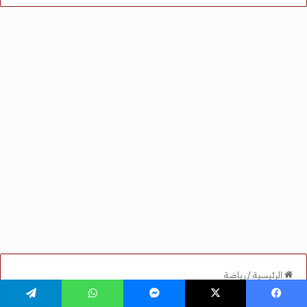
فيسبوك
‫X
ماسنجر
واتساب
تيلقرام