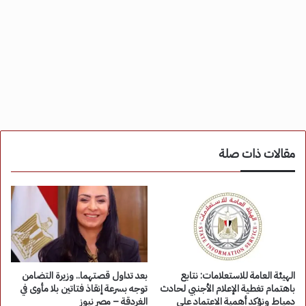
مقالات ذات صلة
الهيئة العامة للاستعلامات: نتابع
بعد تداول قصتهما.. وزيرة التضامن
باهتمام تغطية الإعلام الأجنبي لحادث
توجه بسرعة إنقاذ فتاتين بلا مأوى في
دمياط ونؤكد أهمية الاعتماد على
الغردقة – مصر نيوز