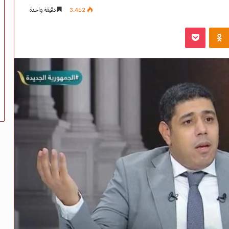
3٬462
دقيقة واحدة
‫Pocket
Odnoklassniki