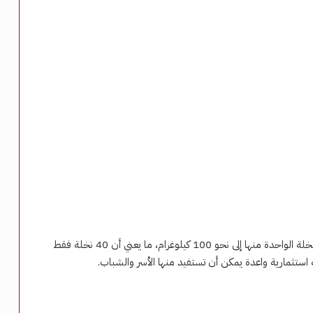
وأضاف أن بعض الأصناف، مثل «البرحي»، قد يصل إنتاج النخلة الواحدة منها إلى نحو 100 كيلوغرام، ما يعني أن 40 نخلة فقط