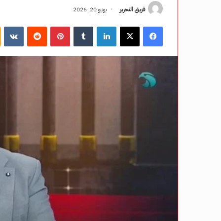
فريق التحرير
يونيو 20, 2026
فيسبوك
‫X
لينكدإن
‏Tumblr
بينتيريست
‏Reddit
‏VKontakte