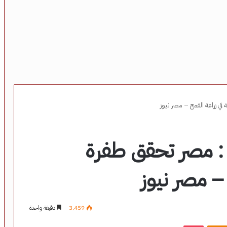
 في زراعة القمح – مصر نيوز
 : مصر تحقق طفرة
 – مصر نيوز
3٬459
دقيقة واحدة
‫Pocket
Odnoklassniki