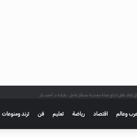
ي إنقاذ طفل ابتلع عملة معدنية بمنظار عاجل.. بقيادة د. أحمد بكر
رب وعالم
اقتصاد
رياضة
تعليم
فن
ترند ومنوعات