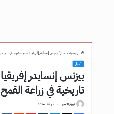
الرئيسية
/
أخبار
/
بيزنس إنسايدر إفريقيا : مصر تحقق طفرة تاريخية
أخبار
بيزنس إنسايدر إفريقيا
تاريخية في زراعة القمح
فريق التحرير
يونيو 18, 2026
فيسبوك
‫X
لينكدإن
‏Tumblr
بينتيريست
‏Reddit
‏VKontakte