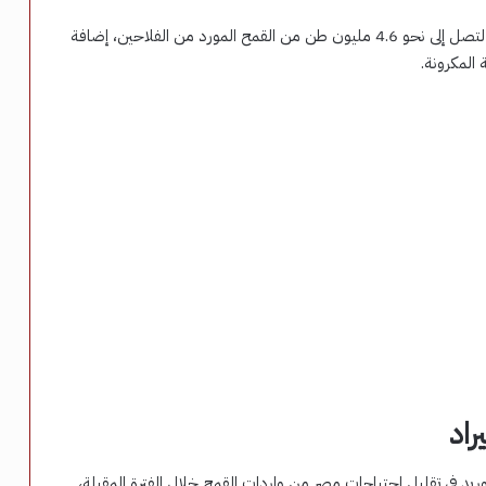
وساهمت هذه السياسات في ارتفاع معدلات التوريد المحلي لتصل إلى نحو 4.6 مليون طن من القمح المورد من الفلاحين، إضافة
راد
يد في تقليل احتياجات مصر من واردات القمح خلال الفترة المقبلة،