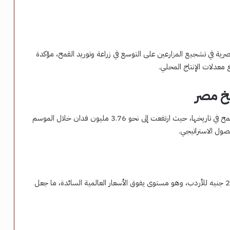
رية في تشجيع المزارعين على التوسع في زراعة وتوريد القمح، مؤكدة
معدلات الإنتاج المحلي.
يخ مصر
وأشارت المنصة إلى أن مصر حققت أكبر مساحة مزروعة بالقمح في تاريخها، حيث ارتفعت إلى نحو 3.76 مليون فدان خلال الموسم
صول الاستراتيجي.
وأضاف التقرير أن الحكومة رفعت سعر توريد القمح إلى 2500 جنيه للأردب، وهو مستوى يفوق الأسعار العالمية السائدة، ما جعل